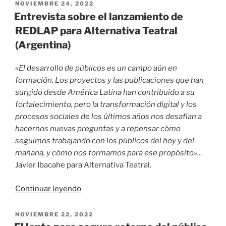
REDLAP
PUBLICADO
NOVIEMBRE 24, 2022
EL
en
Entrevista sobre el lanzamiento de
el
REDLAP para Alternativa Teatral
FIBA
«
(Argentina)
«El desarrollo de públicos es un campo aún en
formación. Los proyectos y las publicaciones que han
surgido desde América Latina han contribuido a su
fortalecimiento, pero la transformación digital y los
procesos sociales de los últimos años nos desafían a
hacernos nuevas preguntas y a repensar cómo
seguimos trabajando con los públicos del hoy y del
mañana, y cómo nos formamos para ese propósito».
..
Javier Ibacahe para Alternativa Teatral.
«
Entrevista
Continuar leyendo
sobre
el
PUBLICADO
NOVIEMBRE 22, 2022
EL
lanzamiento