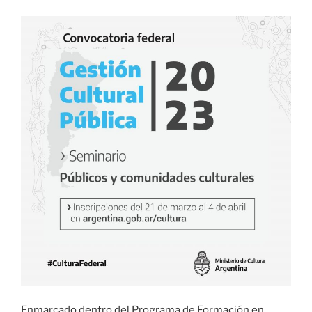
el
Centro
Cultural
Helénico
«
Enmarcado dentro del Programa de Formación en