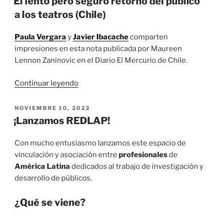
El lento pero seguro retorno del público
de
a los teatros (Chile)
REDLAP
para
Paula Vergara
y
Javier Ibacache
comparten
Alternativa
impresiones en esta nota publicada por Maureen
Teatral
Lennon Zaninovic en el Diario El Mercurio de Chile.
(Argentina)
«
«
El
Continuar leyendo
lento
pero
PUBLICADO
NOVIEMBRE 10, 2022
EL
seguro
¡Lanzamos REDLAP!
retorno
del
Con mucho entusiasmo lanzamos este espacio de
público
vinculación y asociación entre
profesionales
de
a
América Latina
dedicados al trabajo de investigación y
los
desarrollo de públicos.
teatros
(Chile)
«
¿Qué se viene?