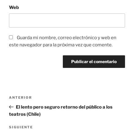
Web
Guarda mi nombre, correo electrónico y web en
este navegador para la próxima vez que comente.
Navegación
Entrada
ANTERIOR
de
anterior:
El lento pero seguro retorno del público a los
entradas
teatros (Chile)
Siguiente
SIGUIENTE