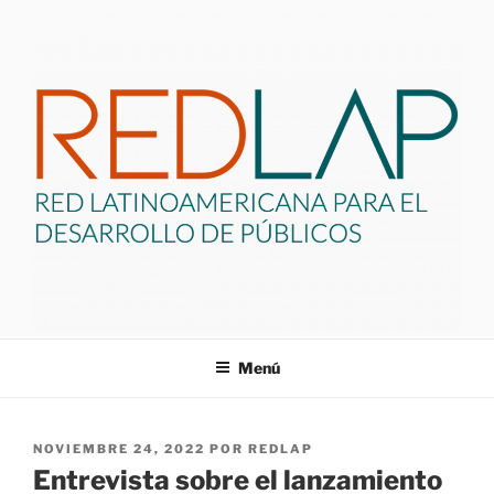
Saltar
al
contenido
REDLAP
Red Latinoamericana de Profesionales para el Desarrollo de
Menú
Públicos.
PUBLICADO
NOVIEMBRE 24, 2022
POR
REDLAP
EL
Entrevista sobre el lanzamiento